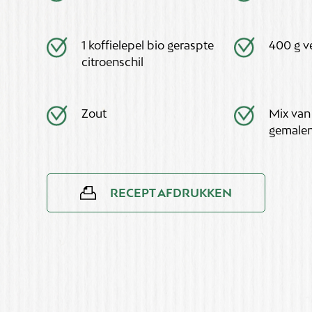
1 koffielepel bio geraspte
400 g v
citroenschil
Zout
Mix van
gemale
RECEPT AFDRUKKEN