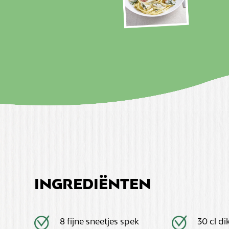
INGREDIËNTEN
8 fijne sneetjes spek
30 cl d