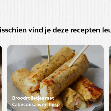
sschien vind je deze recepten le
Broodrolletjes met
Cabecoukaas en hesp