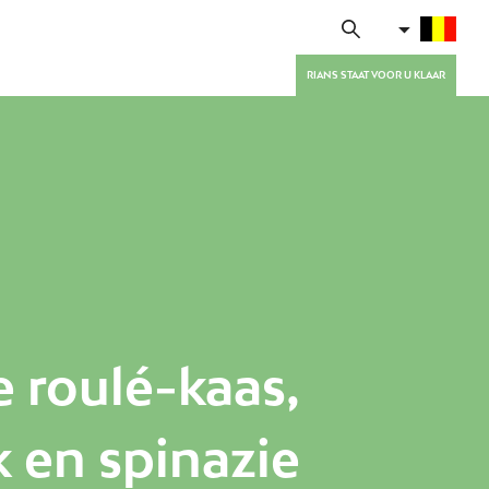
RIANS STAAT VOOR U KLAAR
e roulé-kaas,
 en spinazie