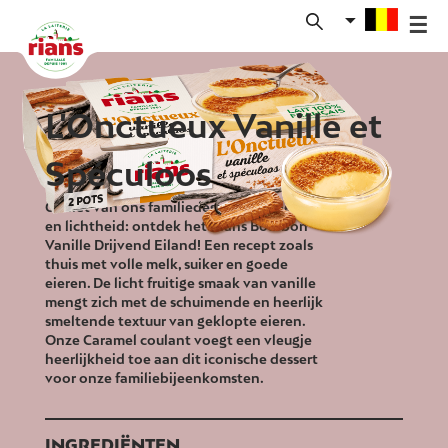
Skip
to
content
L'Onctueux Vanille et
Spéculoos
Geniet van ons familiedessert vol zoetheid
en lichtheid: ontdek het Rians Bourbon
Vanille Drijvend Eiland! Een recept zoals
thuis met volle melk, suiker en goede
eieren. De licht fruitige smaak van vanille
mengt zich met de schuimende en heerlijk
smeltende textuur van geklopte eieren.
Onze Caramel coulant voegt een vleugje
heerlijkheid toe aan dit iconische dessert
voor onze familiebijeenkomsten.
INGREDIËNTEN