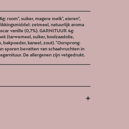
g: room*, suiker, magere melk*, eieren*,
rdikkingsmiddel: zetmeel, natuurlijk aroma
scar vanille (0,7%). GARNITUUR 4g:
ek (tarwemeel, suiker, koolzaadolie,
p, bakpoeder, kaneel, zout). *Oorsprong:
Kan sporen bevatten van schaalvruchten in
sgarnituur. De allergenen zijn vetgedrukt.
+