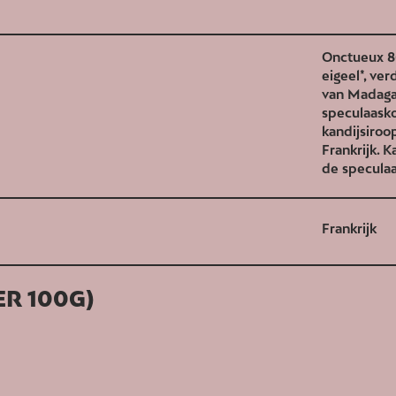
Onctueux 86
eigeel*, ve
van Madaga
speculaasko
kandijsiroo
Frankrijk. 
de speculaa
Frankrijk
R 100G)