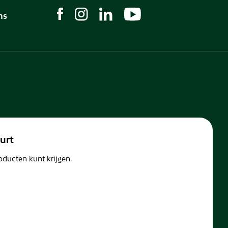
ns
urt
oducten kunt krijgen.