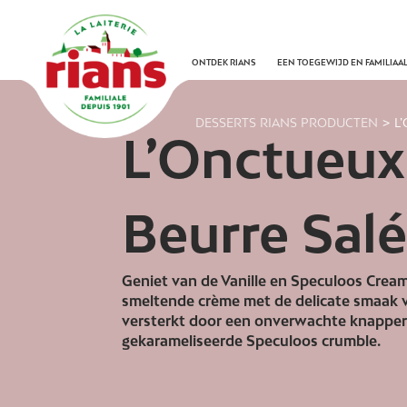
Skip
to
content
ONTDEK RIANS
EEN TOEGEWIJD EN FAMILIAAL
>
DESSERTS
RIANS PRODUCTEN
L
L’Onctueux
Beurre Sal
Geniet van de Vanille en Speculoos Cream
smeltende crème met de delicate smaak v
versterkt door een onverwachte knapperi
gekarameliseerde Speculoos crumble.