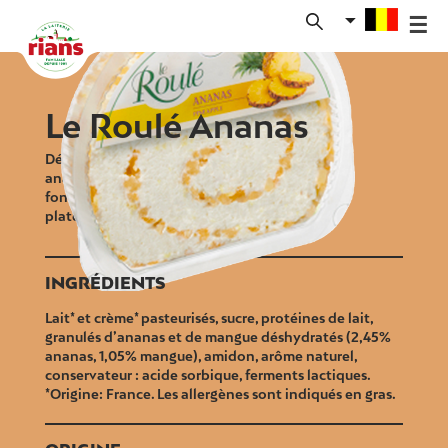
Skip
to
content
Le Roulé Ananas
Dégustez la saveur exotique du Roulé
ananas, une spécialité fromagère fraiche et
fondante à tartiner, à déguster sur un
plateau ou encore à cuisiner.
INGRÉDIENTS
Lait* et crème* pasteurisés, sucre, protéines de lait,
granulés d’ananas et de mangue déshydratés (2,45%
ananas, 1,05% mangue), amidon, arôme naturel,
conservateur : acide sorbique, ferments lactiques.
*Origine: France. Les allergènes sont indiqués en gras.