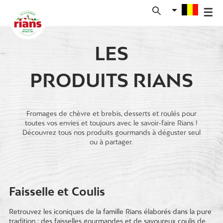
Skip
to
content
LES
PRODUITS RIANS
Fromages de chèvre et brebis, desserts et roulés pour
toutes vos envies et toujours avec le savoir-faire Rians !
Découvrez tous nos produits gourmands à déguster seul
ou à partager.
Faisselle et Coulis
Retrouvez les iconiques de la famille Rians élaborés dans la pure
tradition : des faisselles gourmandes et de savoureux coulis de